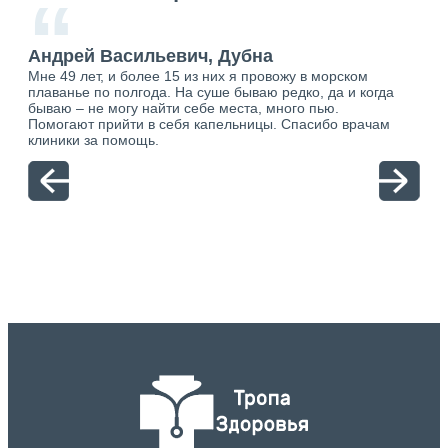
“
а
Андрей Васильевич, Дубна
Ан
Мне 49 лет, и более 15 из них я провожу в морском
Хоч
о.
плаванье по полгода. На суше бываю редко, да и когда
тол
ю.
бываю – не могу найти себе места, много пью.
себя
Помогают прийти в себя капельницы. Спасибо врачам
свя
клиники за помощь.
вый
отн