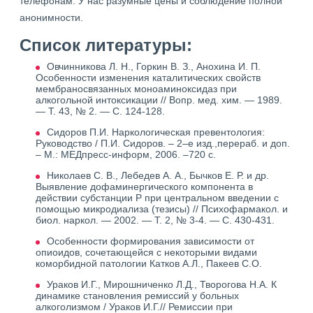
телефонам. У нас разумные цены и соблюдение полной
анонимности.
Список литературы:
Овчинникова Л. Н., Горкин В. З., Анохина И. П.
Особенности изменения каталитических свойств
мембраносвязанных моноаминоксидаз при
алкогольной интоксикации // Вопр. мед. хим. — 1989.
— Т. 43, № 2. — С. 124-128.
Сидоров П.И. Наркологическая превентология:
Руководство / П.И. Сидоров. – 2–е изд.,перераб. и доп.
– М.: МЕДпресс-информ, 2006. –720 с.
Николаев С. В., Лебедев А. А., Бычков Е. Р. и др.
Выявление дофаминергического компонента в
действии субстанции Р при центральном введении с
помощью микродиализа (тезисы) // Психофармакол. и
биол. наркол. — 2002. — Т. 2, № 3-4. — С. 430-431.
Особенности формирования зависимости от
опиоидов, сочетающейся с некоторыми видами
коморбидной патологии Катков А.Л., Пакеев С.О.
Ураков И.Г., Мирошниченко Л.Д., Творогова Н.А. К
динамике становления ремиссий у больных
алкоголизмом / Ураков И.Г.// Ремиссии при