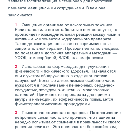
является госпитализация в стационар для подготовки
пациента медицинскими сотрудниками. В чем она
заключается:
Очищение организма от алкогольных токсинов.
Если этанол или его метаболиты в нем останутся, то
произойдет незамедлительная реакция между ними и
активным компонентом кодировочного препарата.
Также детоксикация повышает восприимчивость к
запретительной терапии. Проводят ее капельницами,
по показаниям дополняя аппаратными методами —
УФОК, гемосорбцией, ВЛОК, плазмаферезом.
Использование фармсредств для улучшения
физического и психического здоровья. Назначаются
они с учетом обнаруженных в ходе диагностики
нарушений. Больные алкоголизмом особенно часто
нуждаются в пролечивании печеночных, сердечно-
сосудистых, желудочно-кишечных, мочеполовых
патологий. Применяются препараты для приема
внутрь и инъекций, их эффективность повышается
физиотерапевтическими процедурами.
Психотерапевтическая поддержка. Патологические
нейронные связи настолько прочные, что пациенты
нередко испытывают сомнения в правильности своего
решения лечиться. Это проявляется беспокойством,